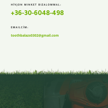
HÍVJON MINKET BIZALOMMAL:
+36-30-6048-498
EMAILCÍM:
toothbalazs0302@gmail.com